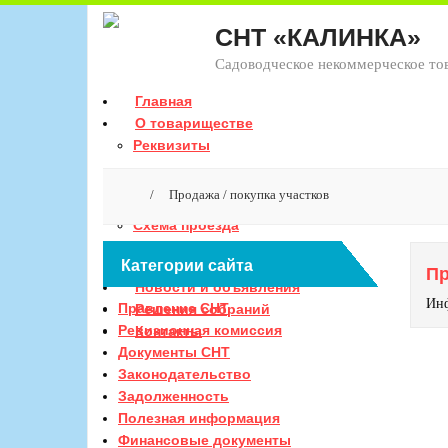
СНТ «КАЛИНКА»
Садоводческое некоммерческое то
Главная
О товариществе
Реквизиты
Режим работы
/
Продажа / покупка участков
Схема проезда
Категории сайта
Оплата взносов
Пр
Новости и объявления
Инф
Правление СНТ
Решения собраний
Ревизионная комиссия
Контакты
Документы СНТ
Законодательство
Задолженность
Полезная информация
Финансовые документы