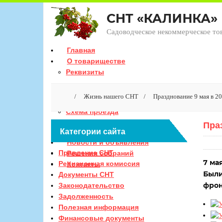
СНТ «КАЛИНКА»
Садоводческое некоммерческое то
Главная
О товариществе
Реквизиты
Режим работы
/
Жизнь нашего СНТ
/
Празднование 9 мая в 2
Схема проезда
Пра
Категории сайта
Оплата взносов
Новости и объявления
Правление СНТ
Решения собраний
7 ма
Ревизионная комиссия
Контакты
Были
Документы СНТ
фрон
Законодательство
Задолженность
Полезная информация
Финансовые документы