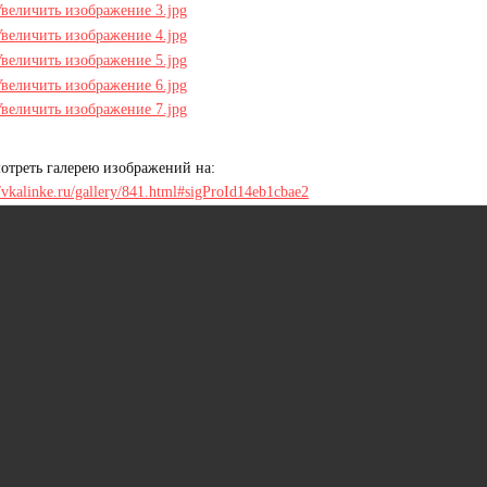
отреть галерею изображений на:
//vkalinke.ru/gallery/841.html#sigProId14eb1cbae2